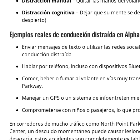
Distracción manual
– Quitar las manos del volan
Distracción cognitiva
– Dejar que su mente se des
despierto)
Ejemplos reales de conducción distraída en Alpha
Enviar mensajes de texto o utilizar las redes soci
conducción distraída
Hablar por teléfono, incluso con dispositivos Blu
Comer, beber o fumar al volante en vías muy tra
Parkway.
Manejar un GPS o un sistema de infoentretenimie
Comprometerse con niños o pasajeros, lo que pro
En corredores de mucho tráfico como North Point Parkw
Center, un descuido momentáneo puede causar lesiones
desgracia, estos accidentes son completamente evitable