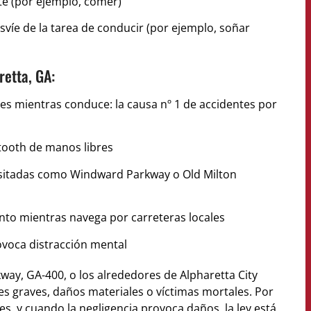
te (por ejemplo, comer)
víe de la tarea de conducir (por ejemplo, soñar
retta, GA:
ales mientras conduce: la causa nº 1 de accidentes por
etooth de manos libres
nsitadas como Windward Parkway o Old Milton
nto mientras navega por carreteras locales
voca distracción mental
ay, GA-400, o los alrededores de Alpharetta City
 graves, daños materiales o víctimas mortales. Por
s, y cuando la negligencia provoca daños, la ley está