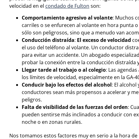
velocidad en el
condado de Fulton
son:
Comportamiento agresivo al volante
: Muchos c
carriles o se enfurecen al volante en hora punta
sólo son peligrosos, sino que a menudo van acom
Conducción distraída
:
El exceso de velocidad
coe
el uso del teléfono al volante. Un conductor dist
para evitar un accidente. Un abogado especializa
probar la conexión entre la conducción distraída y
Llegar tarde al trabajo o al colegio
: Las agendas
los límites de velocidad, especialmente en la GA-4
Conducir bajo los efectos del alcohol
: El alcohol
conductores sean más propensos a acelerar y m
peligros.
Falta de visibilidad de las fuerzas del orden
: Cu
pueden sentirse más inclinados a conducir con exc
noche o en zonas rurales.
Nos tomamos estos factores muy en serio a la hora de i